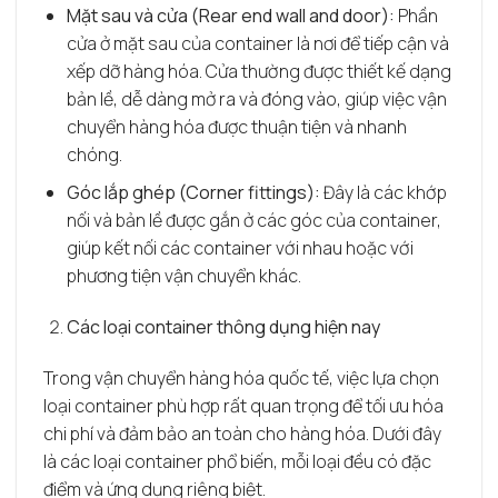
Mặt sau và cửa (Rear end wall and door):
Phần
cửa ở mặt sau của container là nơi để tiếp cận và
xếp dỡ hàng hóa. Cửa thường được thiết kế dạng
bản lề, dễ dàng mở ra và đóng vào, giúp việc vận
chuyển hàng hóa được thuận tiện và nhanh
chóng.
Góc lắp ghép (Corner fittings):
Đây là các khớp
nối và bản lề được gắn ở các góc của container,
giúp kết nối các container với nhau hoặc với
phương tiện vận chuyển khác.
Các loại container thông dụng hiện nay
Trong vận chuyển hàng hóa quốc tế, việc lựa chọn
loại container phù hợp rất quan trọng để tối ưu hóa
chi phí và đảm bảo an toàn cho hàng hóa. Dưới đây
là các loại container phổ biến, mỗi loại đều có đặc
điểm và ứng dụng riêng biệt.