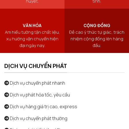
huyết.
tình.
VĂN HÓA
CỘNG ĐỒNG
Am hiểu tường tận chất liệu,
Đề cao ý thức tự giác, trách
xu hướng vận chuyển hiện
nhiệm cộng đồng lên hàng
đại ngày nay.
đầu.
DỊCH VỤ CHUYỂN PHÁT
Dịch vụ chuyển phát nhanh
Dịch vụ phát hỏa tốc, yêu cầu
Dịch vụ hàng giá trị cao, express
Dịch vụ chuyển phát thường