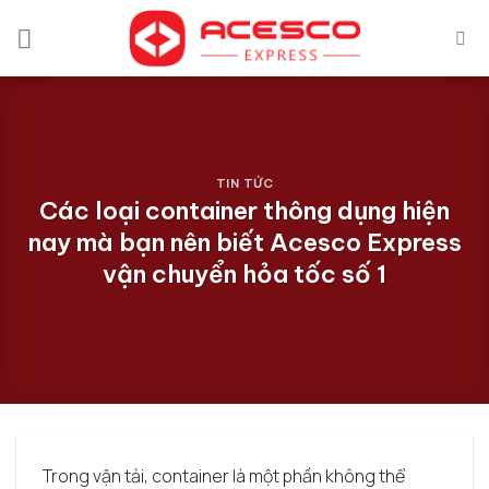
Bỏ
qua
nội
dung
TIN TỨC
Các loại container thông dụng hiện
nay mà bạn nên biết Acesco Express
vận chuyển hỏa tốc số 1
Trong vận tải, container là một phần không thể