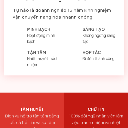
Tự hào là doanh nghiệp 15 năm kinh nghiệm
vận chuyển hàng hóa nhanh chóng
MINH BẠCH
SÁNG TẠO
Hoạt động minh
Không ngừng sáng
bạch
tạo
TẬN TÂM
HỢP TÁC
Nhiệt huyết trách
Đi đến thành công
nhiệm
TÂM HUYẾT
CHỮ TÍN
Dịch vụ hỗ trợ tận tâm bằng
100% đội ngũ nhân viên làm
tất cả trái tim và sự tâm
việc trách nhiệm và nhiệt