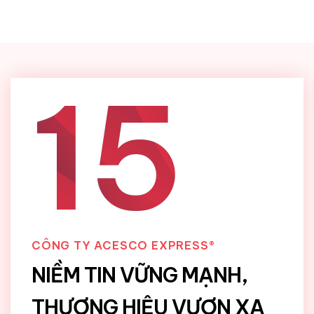
15
CÔNG TY ACESCO EXPRESS®
NIỀM TIN VỮNG MẠNH,
THƯƠNG HIỆU VƯƠN XA