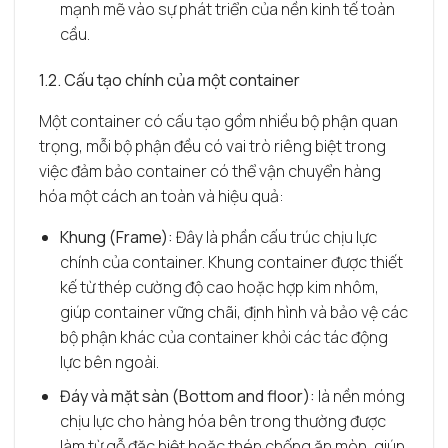
mạnh mẽ vào sự phát triển của nền kinh tế toàn
cầu.
1.2. Cấu tạo chính của một container
Một container có cấu tạo gồm nhiều bộ phận quan
trọng, mỗi bộ phận đều có vai trò riêng biệt trong
việc đảm bảo container có thể vận chuyển hàng
hóa một cách an toàn và hiệu quả:
Khung (Frame):
Đây là phần cấu trúc chịu lực
chính của container. Khung container được thiết
kế từ thép cường độ cao hoặc hợp kim nhôm,
giúp container vững chãi, định hình và bảo vệ các
bộ phận khác của container khỏi các tác động
lực bên ngoài.
Đáy và mặt sàn (Bottom and floor):
là nền móng
chịu lực cho hàng hóa bên trong thường được
làm từ gỗ đặc biệt hoặc thép chống ăn mòn, giúp