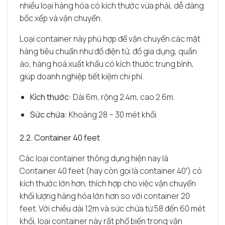
nhiều loại hàng hóa có kích thước vừa phải, dễ dàng
bốc xếp và vận chuyển.
Loại container này phù hợp để vận chuyển các mặt
hàng tiêu chuẩn như đồ điện tử, đồ gia dụng, quần
áo, hàng hoá xuất khẩu có kích thước trung bình,
giúp doanh nghiệp tiết kiệm chi phí.
Kích thước:
Dài 6m, rộng 2.4m, cao 2.6m.
Sức chứa:
Khoảng 28 – 30 mét khối.
2.2. Container 40 feet
Các loại container thông dụng hiện nay là
Container 40 feet (hay còn gọi là container 40′) có
kích thước lớn hơn, thích hợp cho việc vận chuyển
khối lượng hàng hóa lớn hơn so với container 20
feet. Với chiều dài 12m và sức chứa từ 58 đến 60 mét
khối, loại container này rất phổ biến trong vận