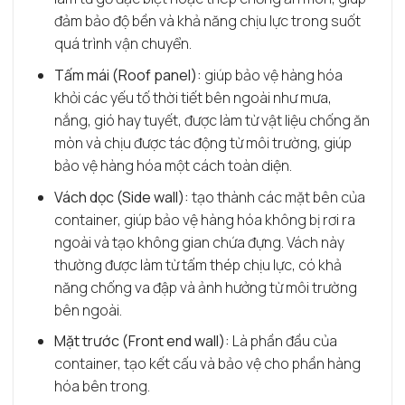
đảm bảo độ bền và khả năng chịu lực trong suốt
quá trình vận chuyển.
Tấm mái (Roof panel):
giúp bảo vệ hàng hóa
khỏi các yếu tố thời tiết bên ngoài như mưa,
nắng, gió hay tuyết, được làm từ vật liệu chống ăn
mòn và chịu được tác động từ môi trường, giúp
bảo vệ hàng hóa một cách toàn diện.
Vách dọc (Side wall):
tạo thành các mặt bên của
container, giúp bảo vệ hàng hóa không bị rơi ra
ngoài và tạo không gian chứa đựng. Vách này
thường được làm từ tấm thép chịu lực, có khả
năng chống va đập và ảnh hưởng từ môi trường
bên ngoài.
Mặt trước (Front end wall):
Là phần đầu của
container, tạo kết cấu và bảo vệ cho phần hàng
hóa bên trong.