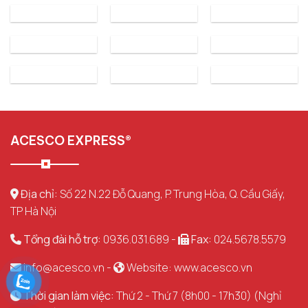
ACESCO EXPRESS®
Địa chỉ:
Số 22 N.22 Đỗ Quang, P. Trung Hòa, Q. Cầu Giấy,
TP Hà Nội
Tổng đài hỗ trợ:
0936.031.689 -
Fax:
024.5678.5579
info@acesco.vn
-
Website: www.acesco.vn
Thời gian làm việc:
Thứ 2 - Thứ 7 (8h00 - 17h30) (Nghỉ