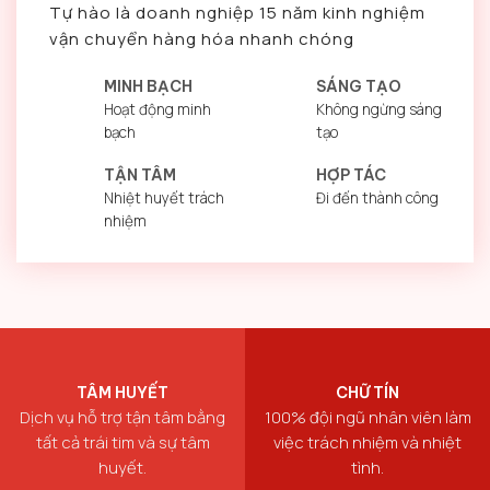
Tự hào là doanh nghiệp 15 năm kinh nghiệm
vận chuyển hàng hóa nhanh chóng
MINH BẠCH
SÁNG TẠO
Hoạt động minh
Không ngừng sáng
bạch
tạo
TẬN TÂM
HỢP TÁC
Nhiệt huyết trách
Đi đến thành công
nhiệm
TÂM HUYẾT
CHỮ TÍN
Dịch vụ hỗ trợ tận tâm bằng
100% đội ngũ nhân viên làm
tất cả trái tim và sự tâm
việc trách nhiệm và nhiệt
huyết.
tình.