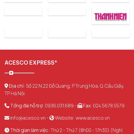
ACESCO EXPRESS®
Địa chỉ:
Số 22 N.22 Đỗ Quang, P. Trung Hòa, Q. Cầu Giấy,
TP Hà Nội
Tổng đài hỗ trợ:
0936.031.689 -
Fax:
024.5678.5579
info@acesco.vn
-
Website: www.acesco.vn
Thời gian làm việc:
Thứ 2 - Thứ 7 (8h00 - 17h30) (Nghỉ