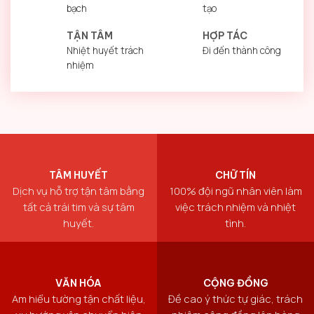
bạch
tạo
TẬN TÂM
HỢP TÁC
Nhiệt huyết trách
Đi đến thành công
nhiệm
TÂM HUYẾT
CHỮ TÍN
Dịch vụ hỗ trợ tận tâm bằng
100% đội ngũ nhân viên làm
tất cả trái tim và sự tâm
việc trách nhiệm và nhiệt
huyết.
tình.
VĂN HÓA
CỘNG ĐỒNG
Am hiểu tường tận chất liệu,
Đề cao ý thức tự giác, trách