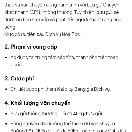
thác và vận chuyển cùng hành trình với bưu gửi Chuyển
phát nhanh (CPN) thông thường. Tuy nhiên,
bưu gửi sẽ
được ưu tiên sắp xếp và phát đến người nhận trong buổi
sáng
.
Mức độ ưu tiên sau Dịch vụ Hỏa Tốc.
2. Phạm vi cung cấp
Áp dụng tại trung tâm các tỉnh, thành phố trên toàn
quốc.
3. Cước phí
Chi tiết cước phí tham khảo tại
Bảng giá Dịch vụ
.
4. Khối lượng vận chuyển
Bưu gửi thông thường:
Tối đa
40kg/bưu gửi
.
Hàng nguyên khối không thể tách rời (vận chuyển
đường bộ):
Nhận gửi tối đa
50kg
, tuân thủ quy định kích