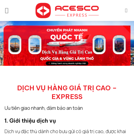
Bỏ
qua
nội
dung
DỊCH VỤ HÀNG GIÁ TRỊ CAO –
EXPRESS
Ưu tiên giao nhanh, đảm bảo an toàn
1. Giới thiệu dịch vụ
Dịch vụ đặc thù dành cho bưu gửi có giá trị cao, được khai