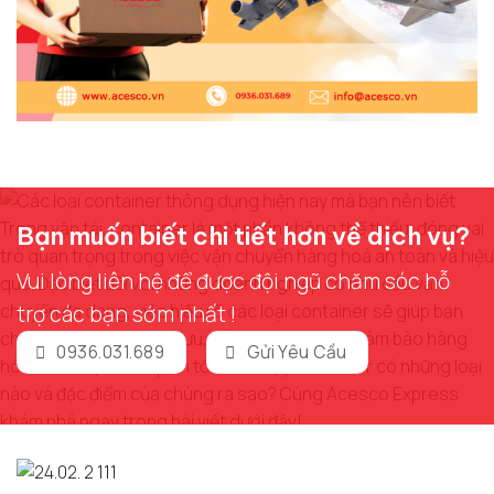
Bạn muốn biết chi tiết hơn về dịch vụ?
Vui lòng liên hệ để được đội ngũ chăm sóc hỗ
trợ các bạn sớm nhất !
0936.031.689
Gửi Yêu Cầu