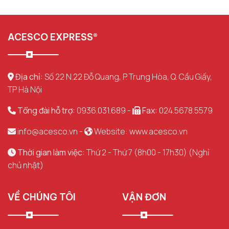
ACESCO EXPRESS®
Địa chỉ:
Số 22 N.22 Đỗ Quang, P. Trung Hòa, Q. Cầu Giấy,
TP Hà Nội
Tổng đài hỗ trợ:
0936.031.689 -
Fax:
024.5678.5579
info@acesco.vn
-
Website: www.acesco.vn
Thời gian làm việc:
Thứ 2 - Thứ 7 (8h00 - 17h30) (Nghỉ
chủ nhật)
VỀ CHÚNG TÔI
VẬN ĐƠN