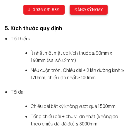
0936.031.689
ĐĂNG KÝ NGAY
5. Kích thước quy định
Tối thiểu:
Ít nhất một mặt có kích thước
≥ 90mm x
140mm
(sai số ±2mm).
Nếu cuộn tròn:
Chiều dài + 2 lần đường kính ≥
170mm
, chiều lớn nhất
≥ 100mm
.
Tối đa:
Chiều dài bất kỳ không vượt quá
1500mm
.
Tổng chiều dài + chu vi lớn nhất (không đo
theo chiều dài đã đo)
≤ 3000mm
.