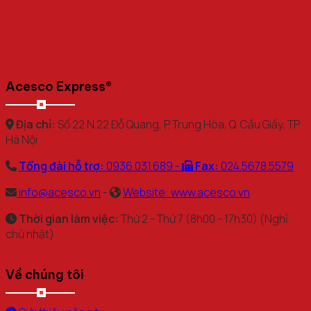
Acesco Express®
Địa chỉ:
Số 22 N.22 Đỗ Quang, P. Trung Hòa, Q. Cầu Giấy, TP
Hà Nội
Tổng đài hỗ trợ:
0936.031.689 -
Fax:
024.5678.5579
info@acesco.vn
-
Website: www.acesco.vn
Thời gian làm việc:
Thứ 2 - Thứ 7 (8h00 - 17h30) (Nghỉ
chủ nhật)
Về chúng tôi