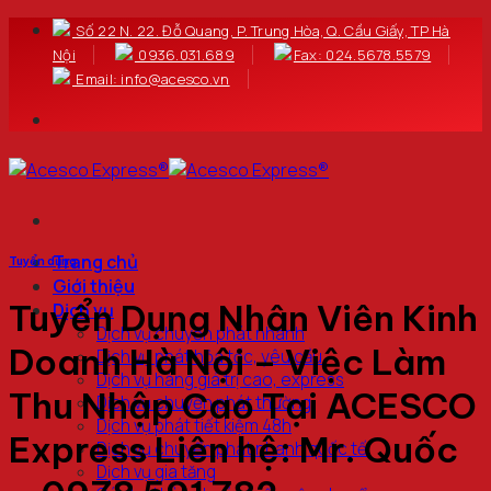
Bỏ
Số 22 N. 22. Đỗ Quang, P. Trung Hòa, Q. Cầu Giấy, TP Hà
qua
Nội
0936.031.689
Fax: 024.5678.5579
nội
Email: info@acesco.vn
dung
Trang chủ
Tuyển dụng
Giới thiệu
Tuyển Dụng Nhân Viên Kinh
Dịch vụ
Dịch vụ chuyển phát nhanh
Doanh Hà Nội – Việc Làm
Dịch vụ phát hỏa tốc, yêu cầu
Dịch vụ hàng giá trị cao, express
Thu Nhập Cao Tại ACESCO
Dịch vụ chuyển phát thường
Dịch vụ phát tiết kiệm 48h
Express Liên hệ: Mr. Quốc
Dịch vụ chuyển phát nhanh quốc tế
Dịch vụ gia tăng