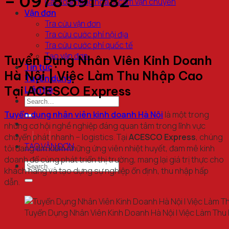
– 0978 591 782
Các loại hàng hoá bị cấm vận chuyển
Vận đơn
Tra cứu vận đơn
Tra cứu cước phí nội địa
Tra cứu cước phí quốc tế
Tạo vận đơn
Tuyển Dụng Nhân Viên Kinh Doanh
Tin tức
Hà Nội | Việc Làm Thu Nhập Cao
Tuyển dụng
Tại ACESCO Express
Liên hệ
Tuyển dụng nhân viên kinh doanh Hà Nội
là một trong
những cơ hội nghề nghiệp đáng quan tâm trong lĩnh vực
chuyển phát nhanh – logistics. Tại
ACESCO Express
, chúng
TẠO VẬN ĐƠN
tôi đang tìm kiếm những ứng viên nhiệt huyết, đam mê kinh
doanh để cùng phát triển thị trường, mang lại giá trị thực cho
khách hàng và tạo dựng sự nghiệp ổn định, thu nhập hấp
dẫn.
Tuyển Dụng Nhân Viên Kinh Doanh Hà Nội | Việc Làm Th