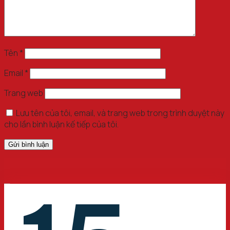
Tên
*
Email
*
Trang web
Lưu tên của tôi, email, và trang web trong trình duyệt này
cho lần bình luận kế tiếp của tôi.